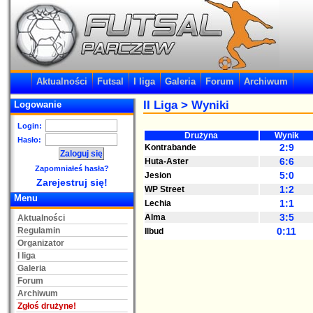
Aktualności
Futsal
I liga
Galeria
Forum
Archiwum
II Liga
> Wyniki
Logowanie
Login:
Drużyna
Wynik
Hasło:
2:9
Kontrabande
6:6
Huta-Aster
Zapomniałeś hasła?
5:0
Jesion
Zarejestruj się!
1:2
WP Street
Menu
1:1
Lechia
3:5
Alma
Aktualności
Regulamin
0:11
Ilbud
Organizator
I liga
Galeria
Forum
Archiwum
Zgłoś drużyne!