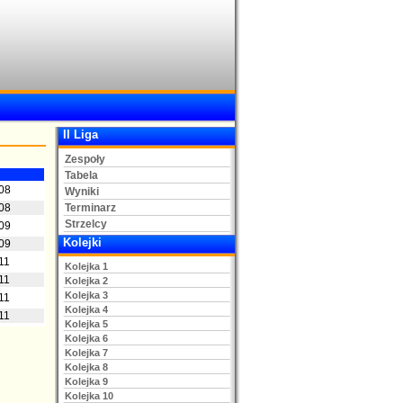
II Liga
Zespoły
Tabela
08
Wyniki
08
Terminarz
Strzelcy
09
Kolejki
09
11
Kolejka 1
11
Kolejka 2
Kolejka 3
11
Kolejka 4
11
Kolejka 5
Kolejka 6
Kolejka 7
Kolejka 8
Kolejka 9
Kolejka 10