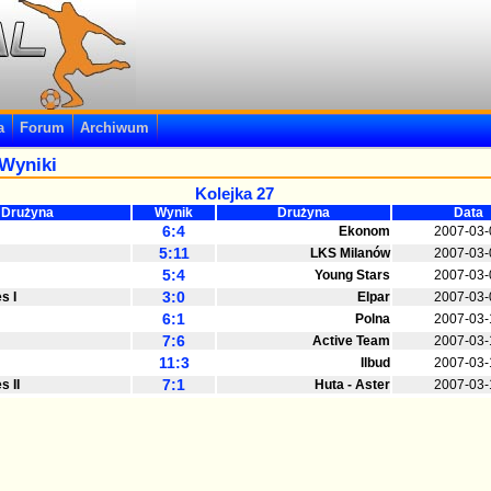
a
Forum
Archiwum
Wyniki
Kolejka 27
Drużyna
Wynik
Drużyna
Data
6:4
Ekonom
2007-03-
5:11
LKS Milanów
2007-03-
5:4
Young Stars
2007-03-
3:0
s I
Elpar
2007-03-
6:1
Polna
2007-03-
7:6
Active Team
2007-03-
11:3
Ilbud
2007-03-
7:1
s II
Huta - Aster
2007-03-