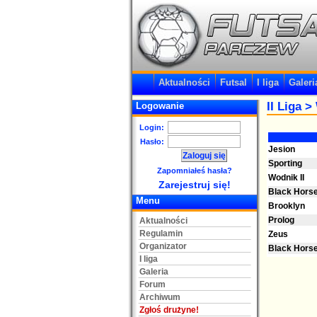
Aktualności
Futsal
I liga
Galeri
II Liga
> 
Logowanie
Login:
Hasło:
Jesion
Sporting
Zapomniałeś hasła?
Wodnik II
Zarejestruj się!
Black Horse
Menu
Brooklyn
Prolog
Aktualności
Regulamin
Zeus
Organizator
Black Horse
I liga
Galeria
Forum
Archiwum
Zgłoś drużyne!