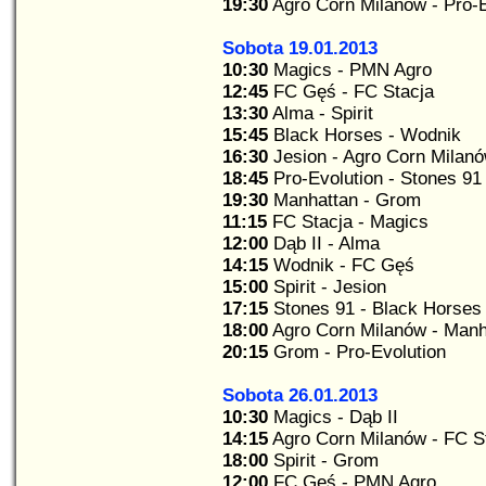
19:30
Agro Corn Milanów - Pro-E
Sobota 19.01.2013
10:30
Magics - PMN Agro
12:45
FC Gęś - FC Stacja
13:30
Alma - Spirit
15:45
Black Horses - Wodnik
16:30
Jesion - Agro Corn Milan
18:45
Pro-Evolution - Stones 91
19:30
Manhattan - Grom
11:15
FC Stacja - Magics
12:00
Dąb II - Alma
14:15
Wodnik - FC Gęś
15:00
Spirit - Jesion
17:15
Stones 91 - Black Horses
18:00
Agro Corn Milanów - Manh
20:15
Grom - Pro-Evolution
Sobota 26.01.2013
10:30
Magics - Dąb II
14:15
Agro Corn Milanów - FC S
18:00
Spirit - Grom
12:00
FC Gęś - PMN Agro