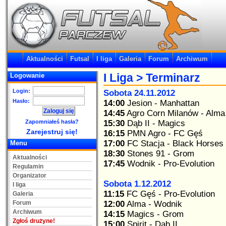
Aktualności
Futsal
I liga
Galeria
Forum
Archiwum
I Liga
> Terminarz
Logowanie
Login:
Sobota 24.11.2012
Hasło:
14:00
Jesion - Manhattan
14:45
Agro Corn Milanów - Alma
Zapomniałeś hasła?
15:30
Dąb II - Magics
Zarejestruj się!
16:15
PMN Agro - FC Gęś
17:00
FC Stacja - Black Horses
Menu
18:30
Stones 91 - Grom
Aktualności
17:45
Wodnik - Pro-Evolution
Regulamin
Organizator
Sobota 1.12.2012
I liga
11:15
FC Gęś - Pro-Evolution
Galeria
Forum
12:00
Alma - Wodnik
Archiwum
14:15
Magics - Grom
Zgłoś drużyne!
15:00
Spirit - Dąb II