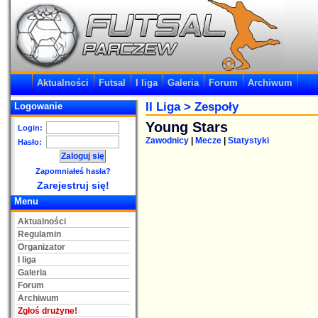
Aktualności
Futsal
I liga
Galeria
Forum
Archiwum
II Liga
> Zespoły
Logowanie
Young Stars
Login:
Zawodnicy
|
Mecze
|
Statystyki
Hasło:
Zapomniałeś hasła?
Zarejestruj się!
Menu
Aktualności
Regulamin
Organizator
I liga
Galeria
Forum
Archiwum
Zgłoś drużyne!