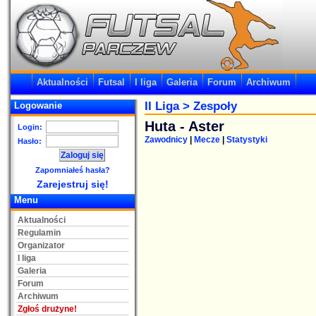
Aktualności
Futsal
I liga
Galeria
Forum
Archiwum
II Liga
> Zespoły
Logowanie
Huta - Aster
Login:
Zawodnicy
|
Mecze
|
Statystyki
Hasło:
Zapomniałeś hasła?
Zarejestruj się!
Menu
Aktualności
Regulamin
Organizator
I liga
Galeria
Forum
Archiwum
Zgłoś drużyne!