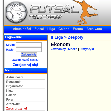
Aktualności
Futsal
I liga
Galeria
Forum
Archiwum
II Liga
> Zespoły
Logowanie
Ekonom
Login:
Zawodnicy
|
Mecze
|
Statystyki
Hasło:
Zapomniałeś hasła?
Zarejestruj się!
Menu
Aktualności
Regulamin
Organizator
I liga
Galeria
Forum
Archiwum
Zgłoś drużyne!